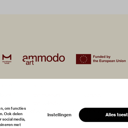
ur visit
about
itions
the museum
contact
ties
the collection
house rules
n, om functies
ical information
foundations & partners
privacy & cookies
en. Ook delen
Instellingen
Alles toes
disclaimer & colop
 social media,
bineren met