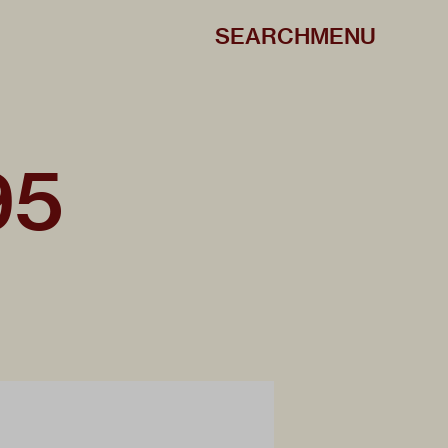
SEARCH
MENU
95