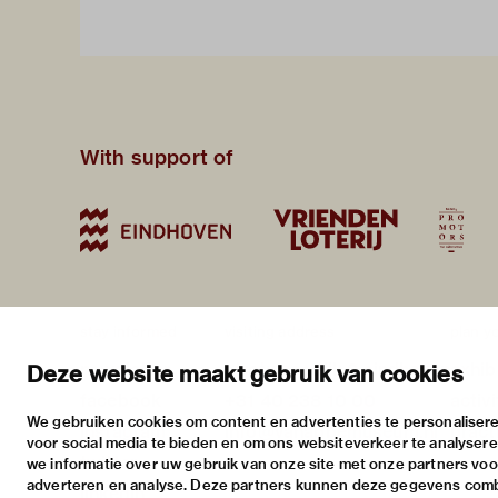
With support of
stay informed
visiting address
plan yo
newsletter
stratumsedijk 2 eindhoven
exhib
Deze website maakt gebruik van cookies
facebook
+31 40 238 10 00
activi
We gebruiken cookies om content en advertenties te personalisere
instagram
info@vanabbemuseum.nl
pract
voor social media te bieden en om ons websiteverkeer te analyser
twitter
we informatie over uw gebruik van onze site met onze partners voor
adverteren en analyse. Deze partners kunnen deze gegevens com
linkedin