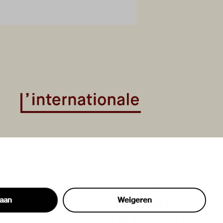
taan
Weigeren
hon