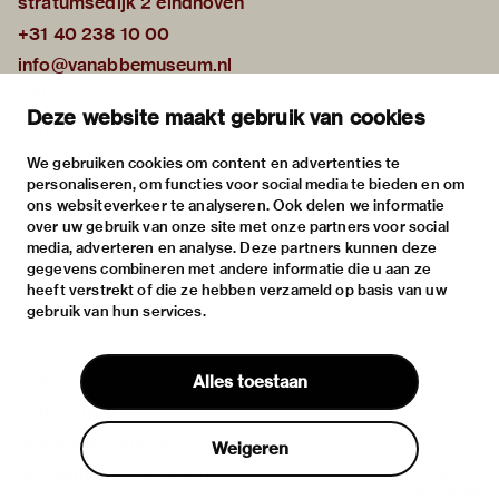
stratumsedijk 2 eindhoven
+31 40 238 10 00
info@vanabbemuseum.nl
plan your visit
Deze website maakt gebruik van cookies
exhibitions
activities
We gebruiken cookies om content en advertenties te
personaliseren, om functies voor social media te bieden en om
practical information
ons websiteverkeer te analyseren. Ook delen we informatie
about
over uw gebruik van onze site met onze partners voor social
media, adverteren en analyse. Deze partners kunnen deze
the museum
gegevens combineren met andere informatie die u aan ze
the collection
heeft verstrekt of die ze hebben verzameld op basis van uw
gebruik van hun services.
foundations & partners
contact
Alles toestaan
house rules
privacy & cookies
Weigeren
disclaimer & colophon