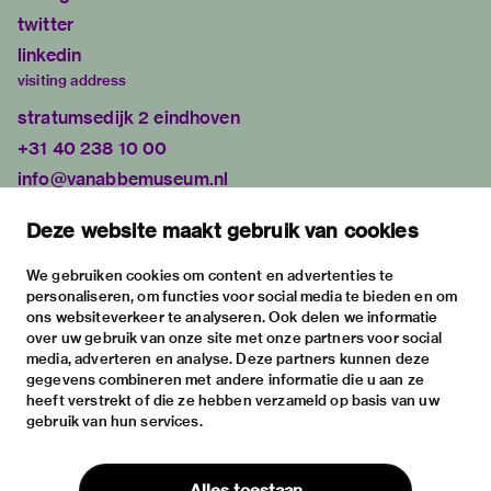
twitter
linkedin
visiting address
stratumsedijk 2 eindhoven
+31 40 238 10 00
info@vanabbemuseum.nl
plan your visit
Deze website maakt gebruik van cookies
exhibitions
activities
We gebruiken cookies om content en advertenties te
personaliseren, om functies voor social media te bieden en om
practical information
ons websiteverkeer te analyseren. Ook delen we informatie
about
over uw gebruik van onze site met onze partners voor social
media, adverteren en analyse. Deze partners kunnen deze
the museum
gegevens combineren met andere informatie die u aan ze
the collection
heeft verstrekt of die ze hebben verzameld op basis van uw
gebruik van hun services.
foundations & partners
contact