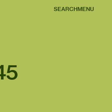
SEARCH
MENU
45