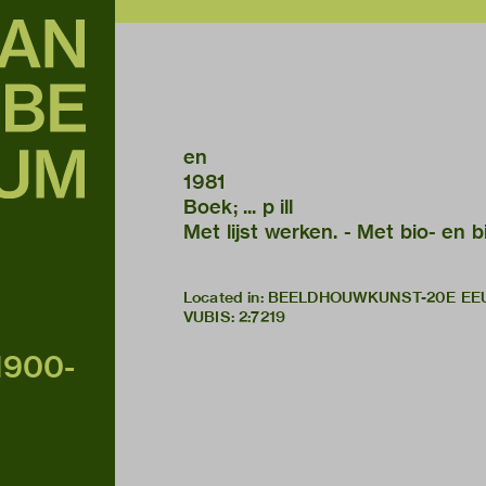
en
1981
Boek; ... p ill
Met lijst werken. - Met bio- en b
Located in: BEELDHOUWKUNST-20E EE
VUBIS
:
2:7219
 1900-