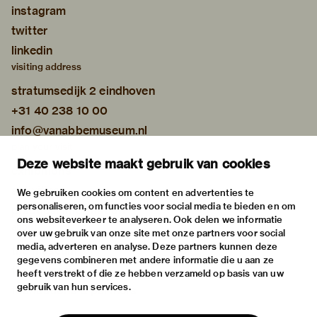
instagram
twitter
linkedin
visiting address
stratumsedijk 2 eindhoven
+31 40 238 10 00
info@vanabbemuseum.nl
plan your visit
Deze website maakt gebruik van cookies
exhibitions
activities
We gebruiken cookies om content en advertenties te
personaliseren, om functies voor social media te bieden en om
practical information
ons websiteverkeer te analyseren. Ook delen we informatie
about
over uw gebruik van onze site met onze partners voor social
media, adverteren en analyse. Deze partners kunnen deze
the museum
gegevens combineren met andere informatie die u aan ze
the collection
heeft verstrekt of die ze hebben verzameld op basis van uw
gebruik van hun services.
foundations & partners