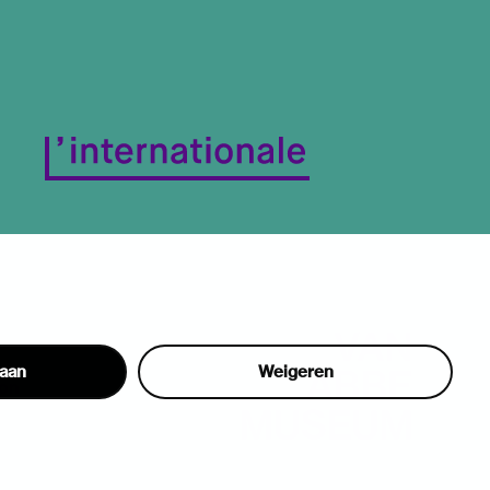
taan
Weigeren
hon