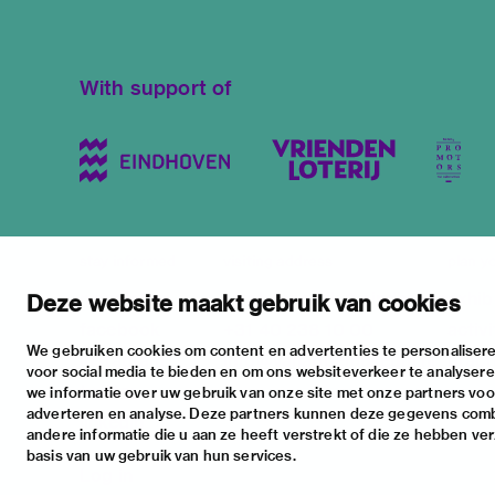
With support of
stay informed
visiting address
plan yo
newsletter
stratumsedijk 2 eindhoven
exhib
Deze website maakt gebruik van cookies
facebook
+31 40 238 10 00
activi
We gebruiken cookies om content en advertenties te personalisere
instagram
info@vanabbemuseum.nl
pract
voor social media te bieden en om ons websiteverkeer te analyser
twitter
we informatie over uw gebruik van onze site met onze partners voor
adverteren en analyse. Deze partners kunnen deze gegevens com
linkedin
andere informatie die u aan ze heeft verstrekt of die ze hebben ve
basis van uw gebruik van hun services.
Log in