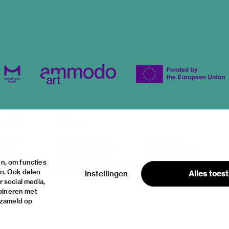
ur visit
about
itions
the museum
contact
ties
the collection
house rules
n, om functies
ical information
foundations & partners
privacy & cookies
en. Ook delen
Instellingen
Alles toes
disclaimer & colop
 social media,
bineren met
rzameld op