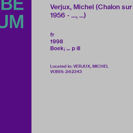
Verjux, Michel (Chalon su
1956 - ..., ...)
fr
1998
Boek; ... p ill
Located in: VERJUX, MICHEL
VUBIS
:
2:62343