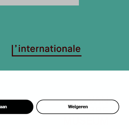
taan
Weigeren
hon