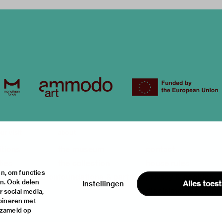
ur visit
about
itions
the museum
contact
ties
the collection
house rules
n, om functies
ical information
foundations & partners
privacy & cookies
en. Ook delen
Instellingen
Alles toes
disclaimer & colop
 social media,
bineren met
rzameld op