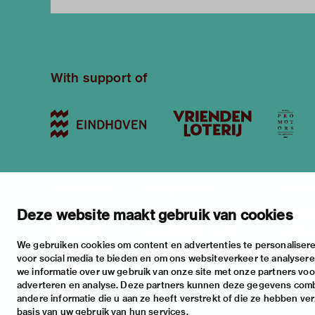
With support of
stay informed
visiting address
plan yo
newsletter
stratumsedijk 2 eindhoven
exhib
Deze website maakt gebruik van cookies
facebook
+31 40 238 10 00
activi
We gebruiken cookies om content en advertenties te personalisere
instagram
info@vanabbemuseum.nl
pract
voor social media te bieden en om ons websiteverkeer te analyser
twitter
we informatie over uw gebruik van onze site met onze partners voor
adverteren en analyse. Deze partners kunnen deze gegevens com
linkedin
andere informatie die u aan ze heeft verstrekt of die ze hebben ve
basis van uw gebruik van hun services.