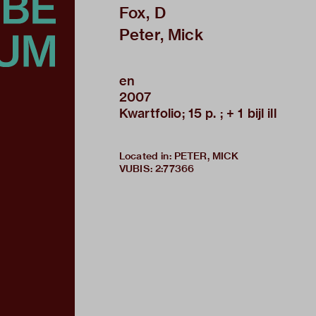
Fox, D
Peter, Mick
en
2007
Kwartfolio; 15 p. ; + 1 bijl ill
Located in: PETER, MICK
VUBIS
:
2:77366