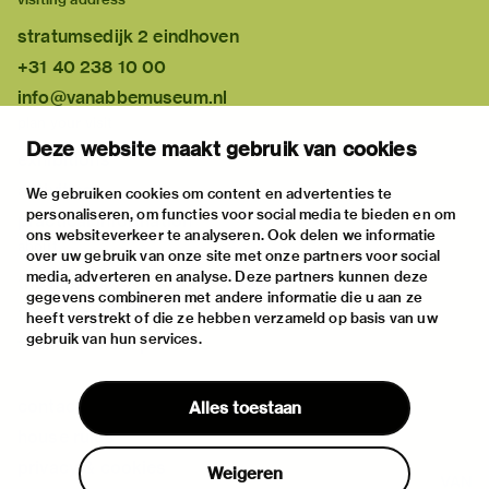
stratumsedijk 2 eindhoven
+31 40 238 10 00
info@vanabbemuseum.nl
plan your visit
Deze website maakt gebruik van cookies
exhibitions
activities
We gebruiken cookies om content en advertenties te
personaliseren, om functies voor social media te bieden en om
practical information
ons websiteverkeer te analyseren. Ook delen we informatie
about
over uw gebruik van onze site met onze partners voor social
media, adverteren en analyse. Deze partners kunnen deze
the museum
gegevens combineren met andere informatie die u aan ze
the collection
heeft verstrekt of die ze hebben verzameld op basis van uw
gebruik van hun services.
foundations & partners
contact
Alles toestaan
house rules
privacy & cookies
Weigeren