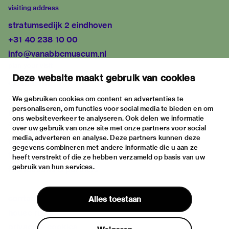
visiting address
stratumsedijk 2 eindhoven
+31 40 238 10 00
info@vanabbemuseum.nl
plan your visit
Deze website maakt gebruik van cookies
exhibitions
activities
We gebruiken cookies om content en advertenties te
personaliseren, om functies voor social media te bieden en om
practical information
ons websiteverkeer te analyseren. Ook delen we informatie
about
over uw gebruik van onze site met onze partners voor social
media, adverteren en analyse. Deze partners kunnen deze
the museum
gegevens combineren met andere informatie die u aan ze
the collection
heeft verstrekt of die ze hebben verzameld op basis van uw
gebruik van hun services.
foundations & partners
contact
Alles toestaan
house rules
privacy & cookies