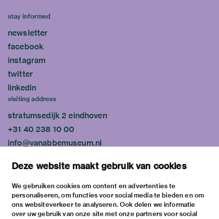
stay informed
newsletter
facebook
instagram
twitter
linkedin
visiting address
stratumsedijk 2 eindhoven
+31 40 238 10 00
info@vanabbemuseum.nl
plan your visit
Deze website maakt gebruik van cookies
exhibitions
activities
We gebruiken cookies om content en advertenties te
personaliseren, om functies voor social media te bieden en om
practical information
ons websiteverkeer te analyseren. Ook delen we informatie
about
over uw gebruik van onze site met onze partners voor social