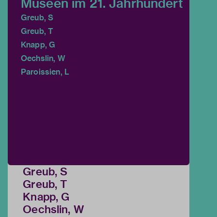
Museen im 21. Jahrhundert
Greub, S
Greub, T
Knapp, G
Oechslin, W
Paroissien, L
Greub, S
Greub, T
Knapp, G
Oechslin, W