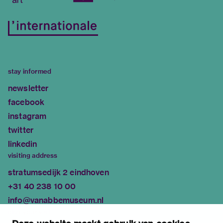
stay informed
newsletter
facebook
instagram
twitter
linkedin
visiting address
stratumsedijk 2 eindhoven
+31 40 238 10 00
info@vanabbemuseum.nl
plan your visit