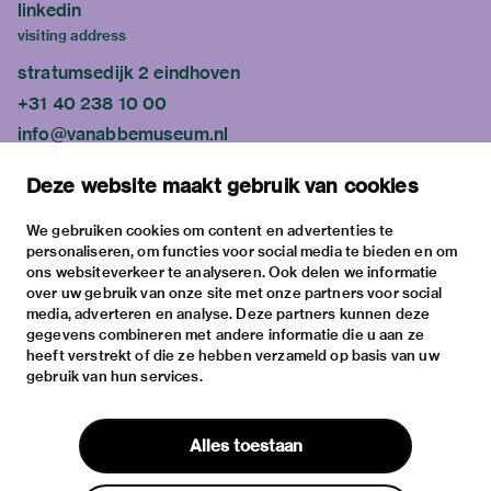
linkedin
visiting address
stratumsedijk 2 eindhoven
+31 40 238 10 00
info@vanabbemuseum.nl
plan your visit
Deze website maakt gebruik van cookies
exhibitions
activities
We gebruiken cookies om content en advertenties te
personaliseren, om functies voor social media te bieden en om
practical information
ons websiteverkeer te analyseren. Ook delen we informatie
about
over uw gebruik van onze site met onze partners voor social
media, adverteren en analyse. Deze partners kunnen deze
the museum
gegevens combineren met andere informatie die u aan ze
the collection
heeft verstrekt of die ze hebben verzameld op basis van uw
gebruik van hun services.
foundations & partners
contact
Alles toestaan
house rules