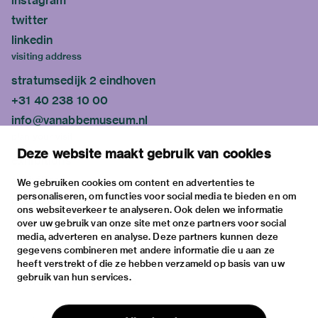
instagram
twitter
linkedin
visiting address
stratumsedijk 2 eindhoven
+31 40 238 10 00
info@vanabbemuseum.nl
plan your visit
Deze website maakt gebruik van cookies
exhibitions
activities
We gebruiken cookies om content en advertenties te
personaliseren, om functies voor social media te bieden en om
practical information
ons websiteverkeer te analyseren. Ook delen we informatie
about
over uw gebruik van onze site met onze partners voor social
media, adverteren en analyse. Deze partners kunnen deze
the museum
gegevens combineren met andere informatie die u aan ze
the collection
heeft verstrekt of die ze hebben verzameld op basis van uw
gebruik van hun services.
foundations & partners