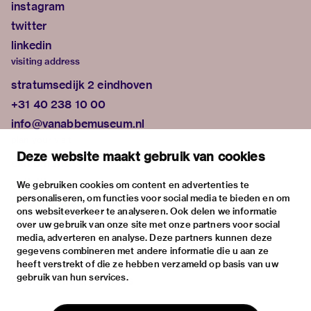
instagram
twitter
linkedin
visiting address
stratumsedijk 2 eindhoven
+31 40 238 10 00
info@vanabbemuseum.nl
plan your visit
Deze website maakt gebruik van cookies
exhibitions
activities
We gebruiken cookies om content en advertenties te
personaliseren, om functies voor social media te bieden en om
practical information
ons websiteverkeer te analyseren. Ook delen we informatie
about
over uw gebruik van onze site met onze partners voor social
media, adverteren en analyse. Deze partners kunnen deze
the museum
gegevens combineren met andere informatie die u aan ze
the collection
heeft verstrekt of die ze hebben verzameld op basis van uw
gebruik van hun services.
foundations & partners