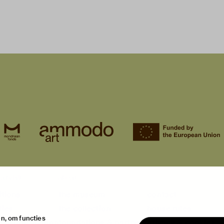
ur visit
about
itions
the museum
contact
ties
the collection
house rules
n, om functies
ical information
foundations & partners
privacy & cookies