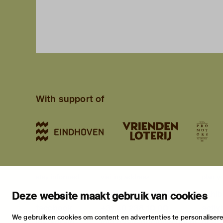
With support of
stay informed
visiting address
plan yo
newsletter
stratumsedijk 2 eindhoven
exhib
Deze website maakt gebruik van cookies
facebook
+31 40 238 10 00
activi
We gebruiken cookies om content en advertenties te personalisere
instagram
info@vanabbemuseum.nl
pract