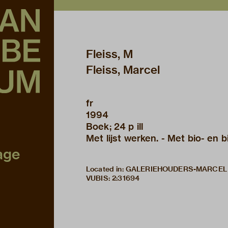
Fleiss, M
Fleiss, Marcel
fr
1994
Boek; 24 p ill
Met lijst werken. - Met bio- en b
age
Located in: GALERIEHOUDERS-MARCEL
VUBIS
:
2:31694