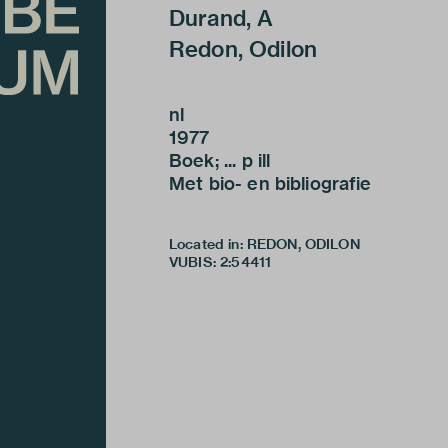
Durand, A
Redon, Odilon
nl
1977
Boek; ... p ill
Met bio- en bibliografie
Located in: REDON, ODILON
VUBIS
:
2:54411