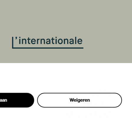
taan
Weigeren
hon