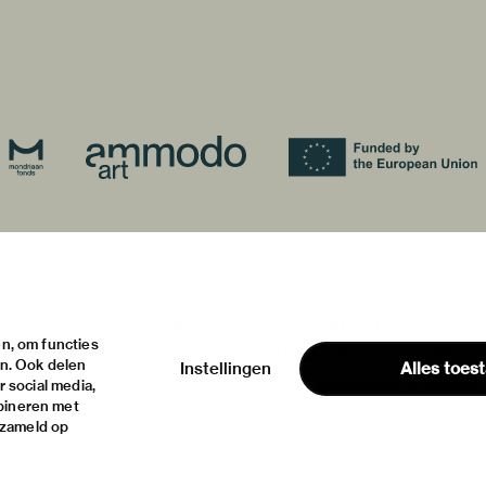
ur visit
about
itions
the museum
contact
ties
the collection
house rules
n, om functies
ical information
foundations & partners
privacy & cookies
en. Ook delen
Instellingen
Alles toes
disclaimer & colop
 social media,
bineren met
rzameld op