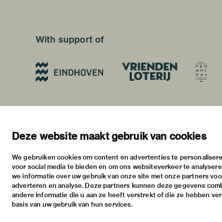
With support of
stay informed
visiting address
plan yo
newsletter
stratumsedijk 2 eindhoven
exhib
Deze website maakt gebruik van cookies
facebook
+31 40 238 10 00
activi
We gebruiken cookies om content en advertenties te personalisere
instagram
info@vanabbemuseum.nl
pract
voor social media te bieden en om ons websiteverkeer te analyser
twitter
we informatie over uw gebruik van onze site met onze partners voor
adverteren en analyse. Deze partners kunnen deze gegevens com
linkedin
andere informatie die u aan ze heeft verstrekt of die ze hebben ve
basis van uw gebruik van hun services.
Log in