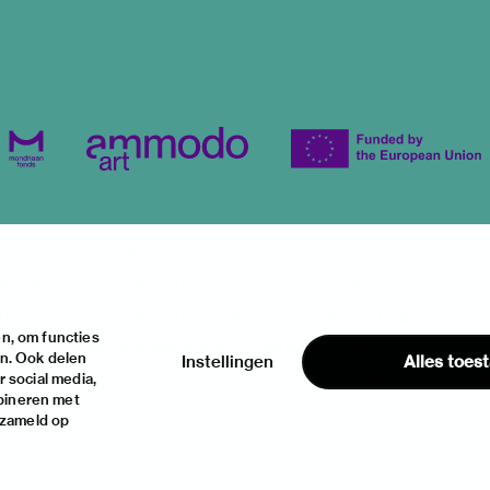
ur visit
about
itions
the museum
contact
ties
the collection
house rules
n, om functies
ical information
foundations & partners
privacy & cookies
en. Ook delen
Instellingen
Alles toes
disclaimer & colop
 social media,
bineren met
rzameld op