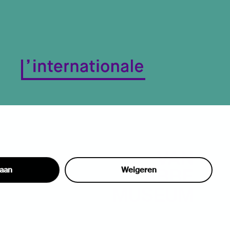
taan
Weigeren
hon