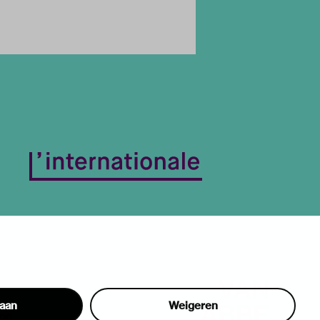
taan
Weigeren
hon