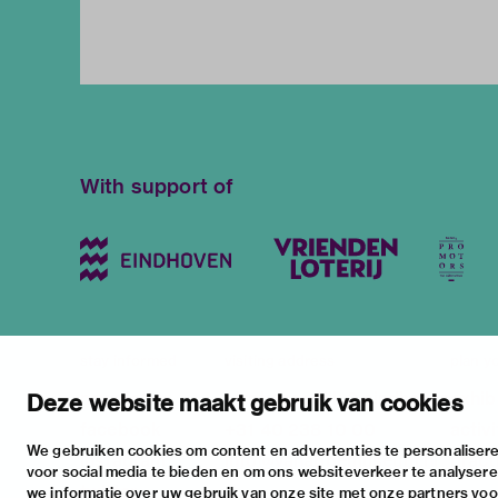
With support of
stay informed
visiting address
plan yo
newsletter
stratumsedijk 2 eindhoven
exhib
Deze website maakt gebruik van cookies
facebook
+31 40 238 10 00
activi
We gebruiken cookies om content en advertenties te personalisere
instagram
info@vanabbemuseum.nl
pract
voor social media te bieden en om ons websiteverkeer te analyser
twitter
we informatie over uw gebruik van onze site met onze partners voor