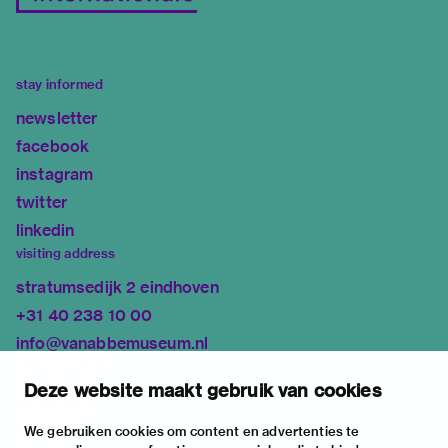
stay informed
newsletter
facebook
instagram
twitter
linkedin
visiting address
stratumsedijk 2 eindhoven
+31 40 238 10 00
info@vanabbemuseum.nl
plan your visit
Deze website maakt gebruik van cookies
exhibitions
activities
We gebruiken cookies om content en advertenties te