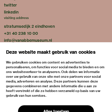
twitter
linkedin
visiting address
stratumsedijk 2 eindhoven
+31 40 238 10 00
info@vanabbemuseum.nl
plan your visit
Deze website maakt gebruik van cookies
exhibitions
activities
We gebruiken cookies om content en advertenties te
personaliseren, om functies voor social media te bieden en om
practical information
ons websiteverkeer te analyseren. Ook delen we informatie
about
over uw gebruik van onze site met onze partners voor social
media, adverteren en analyse. Deze partners kunnen deze
the museum
gegevens combineren met andere informatie die u aan ze
the collection
heeft verstrekt of die ze hebben verzameld op basis van uw
gebruik van hun services.
foundations & partners
contact
Alles toestaan