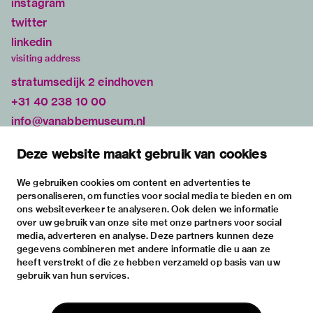
instagram
twitter
linkedin
visiting address
stratumsedijk 2 eindhoven
+31 40 238 10 00
info@vanabbemuseum.nl
plan your visit
Deze website maakt gebruik van cookies
exhibitions
activities
We gebruiken cookies om content en advertenties te
personaliseren, om functies voor social media te bieden en om
practical information
ons websiteverkeer te analyseren. Ook delen we informatie
about
over uw gebruik van onze site met onze partners voor social
media, adverteren en analyse. Deze partners kunnen deze
the museum
gegevens combineren met andere informatie die u aan ze
the collection
heeft verstrekt of die ze hebben verzameld op basis van uw
gebruik van hun services.
foundations & partners