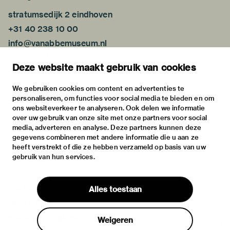
stratumsedijk 2 eindhoven
+31 40 238 10 00
info@vanabbemuseum.nl
plan your visit
Deze website maakt gebruik van cookies
exhibitions
activities
We gebruiken cookies om content en advertenties te
personaliseren, om functies voor social media te bieden en om
practical information
ons websiteverkeer te analyseren. Ook delen we informatie
about
over uw gebruik van onze site met onze partners voor social
media, adverteren en analyse. Deze partners kunnen deze
the museum
gegevens combineren met andere informatie die u aan ze
the collection
heeft verstrekt of die ze hebben verzameld op basis van uw
gebruik van hun services.
foundations & partners
contact
Alles toestaan
house rules
privacy & cookies
Weigeren