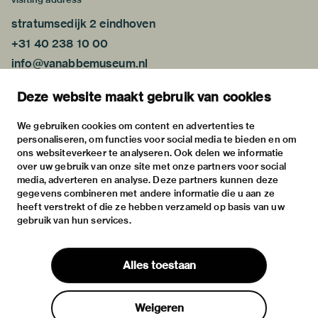
stratumsedijk 2 eindhoven
+31 40 238 10 00
info@vanabbemuseum.nl
plan your visit
Deze website maakt gebruik van cookies
exhibitions
activities
We gebruiken cookies om content en advertenties te
personaliseren, om functies voor social media te bieden en om
practical information
ons websiteverkeer te analyseren. Ook delen we informatie
about
over uw gebruik van onze site met onze partners voor social
media, adverteren en analyse. Deze partners kunnen deze
the museum
gegevens combineren met andere informatie die u aan ze
the collection
heeft verstrekt of die ze hebben verzameld op basis van uw
gebruik van hun services.
foundations & partners
contact
Alles toestaan
house rules
privacy & cookies
Weigeren