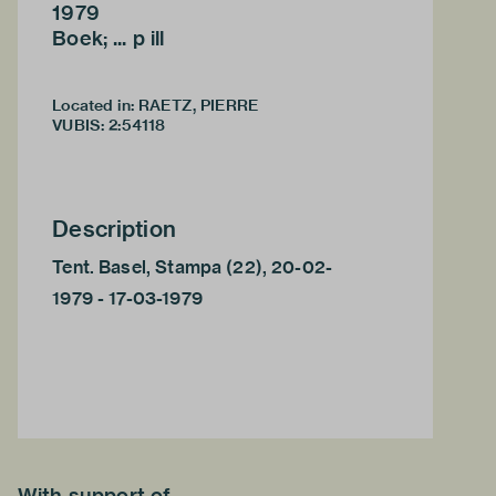
1979
Boek; ... p ill
Located in: RAETZ, PIERRE
VUBIS
:
2:54118
Description
Tent. Basel, Stampa (22), 20-02-
1979 - 17-03-1979
With support of