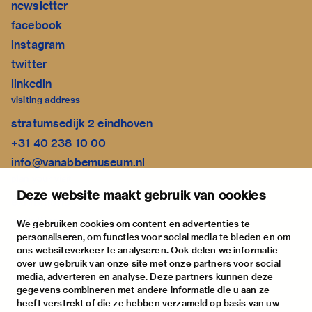
newsletter
facebook
instagram
twitter
linkedin
visiting address
stratumsedijk 2 eindhoven
+31 40 238 10 00
info@vanabbemuseum.nl
plan your visit
Deze website maakt gebruik van cookies
exhibitions
activities
We gebruiken cookies om content en advertenties te
personaliseren, om functies voor social media te bieden en om
practical information
ons websiteverkeer te analyseren. Ook delen we informatie
about
over uw gebruik van onze site met onze partners voor social
media, adverteren en analyse. Deze partners kunnen deze
the museum
gegevens combineren met andere informatie die u aan ze
the collection
heeft verstrekt of die ze hebben verzameld op basis van uw