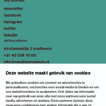
stay informed
newsletter
facebook
instagram
twitter
linkedin
visiting address
stratumsedijk 2 eindhoven
+31 40 238 10 00
info@vanabbemuseum.nl
plan your visit
Deze website maakt gebruik van cookies
exhibitions
activities
We gebruiken cookies om content en advertenties te
personaliseren, om functies voor social media te bieden en om
practical information
ons websiteverkeer te analyseren. Ook delen we informatie
about
over uw gebruik van onze site met onze partners voor social
media, adverteren en analyse. Deze partners kunnen deze
the museum
gegevens combineren met andere informatie die u aan ze