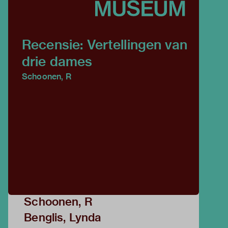
Recensie: Vertellingen van
drie dames
Schoonen, R
Schoonen, R
Benglis, Lynda