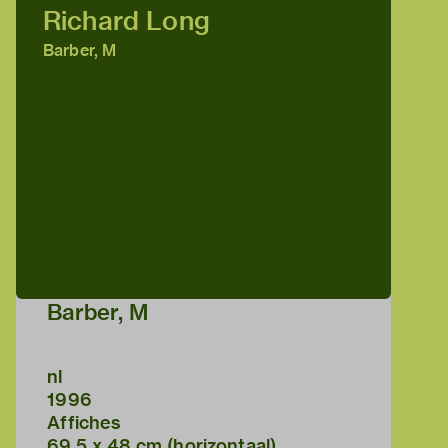
Richard Long
Barber, M
Barber, M
nl
1996
Affiches
69,5 x 48 cm (horizontaal)