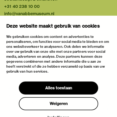
+31 40 238 10 00
info@vanabbemuseum.nl
plan your visit
Deze website maakt gebruik van cookies
exhibitions
activities
We gebruiken cookies om content en advertenties te
personaliseren, om functies voor social media te bieden en om
practical information
ons websiteverkeer te analyseren. Ook delen we informatie
about
over uw gebruik van onze site met onze partners voor social
media, adverteren en analyse. Deze partners kunnen deze
the museum
gegevens combineren met andere informatie die u aan ze
the collection
heeft verstrekt of die ze hebben verzameld op basis van uw
gebruik van hun services.
foundations & partners
contact
Alles toestaan
house rules
privacy & cookies
Weigeren
disclaimer & colophon