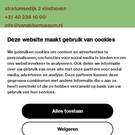
stratumsedijk 2 eindhoven
+31 40 238 10 00
info@vanabbemuseum.nl
plan your visit
Deze website maakt gebruik van cookies
exhibitions
activities
We gebruiken cookies om content en advertenties te
personaliseren, om functies voor social media te bieden en om
practical information
ons websiteverkeer te analyseren. Ook delen we informatie
about
over uw gebruik van onze site met onze partners voor social
media, adverteren en analyse. Deze partners kunnen deze
the museum
gegevens combineren met andere informatie die u aan ze
the collection
heeft verstrekt of die ze hebben verzameld op basis van uw
gebruik van hun services.
foundations & partners
contact
Alles toestaan
house rules
privacy & cookies
Weigeren