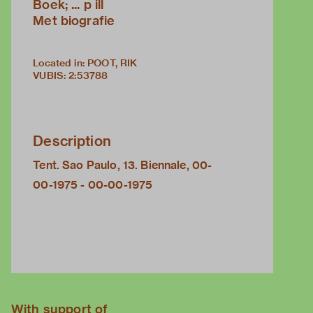
Boek; ... p ill
Met biografie
Located in: POOT, RIK
VUBIS
:
2:53788
Description
Tent. Sao Paulo, 13. Biennale, 00-
00-1975 - 00-00-1975
With support of