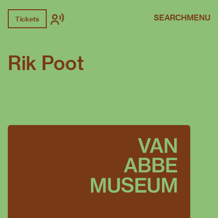
SEARCH
MENU
Tickets
Rik Poot