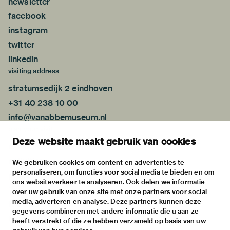
newsletter
facebook
instagram
twitter
linkedin
visiting address
stratumsedijk 2 eindhoven
+31 40 238 10 00
info@vanabbemuseum.nl
plan your visit
Deze website maakt gebruik van cookies
exhibitions
activities
We gebruiken cookies om content en advertenties te
personaliseren, om functies voor social media te bieden en om
practical information
ons websiteverkeer te analyseren. Ook delen we informatie
about
over uw gebruik van onze site met onze partners voor social
media, adverteren en analyse. Deze partners kunnen deze
the museum
gegevens combineren met andere informatie die u aan ze
the collection
heeft verstrekt of die ze hebben verzameld op basis van uw