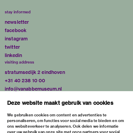
stay informed
newsletter
facebook
instagram
twitter
linkedin
visiting address
stratumsedijk 2 eindhoven
+31 40 238 10 00
info@vanabbemuseum.nl
plan your visit
Deze website maakt gebruik van cookies
exhibitions
activities
We gebruiken cookies om content en advertenties te
personaliseren, om functies voor social media te bieden en om
practical information
ons websiteverkeer te analyseren. Ook delen we informatie
about
over uw gebruik van onze site met onze partners voor social