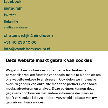
facebook
instagram
twitter
linkedin
visiting address
stratumsedijk 2 eindhoven
+31 40 238 10 00
info@vanabbemuseum.nl
plan your visit
Deze website maakt gebruik van cookies
exhibitions
activities
We gebruiken cookies om content en advertenties te
personaliseren, om functies voor social media te bieden en om
practical information
ons websiteverkeer te analyseren. Ook delen we informatie
about
over uw gebruik van onze site met onze partners voor social
media, adverteren en analyse. Deze partners kunnen deze
the museum
gegevens combineren met andere informatie die u aan ze
the collection
heeft verstrekt of die ze hebben verzameld op basis van uw
gebruik van hun services.
foundations & partners