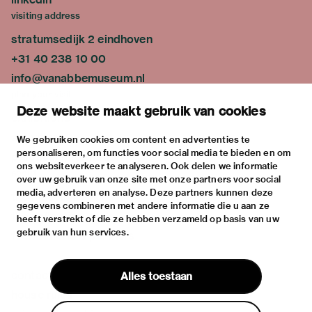
visiting address
stratumsedijk 2 eindhoven
+31 40 238 10 00
info@vanabbemuseum.nl
plan your visit
Deze website maakt gebruik van cookies
exhibitions
activities
We gebruiken cookies om content en advertenties te
personaliseren, om functies voor social media te bieden en om
practical information
ons websiteverkeer te analyseren. Ook delen we informatie
about
over uw gebruik van onze site met onze partners voor social
media, adverteren en analyse. Deze partners kunnen deze
the museum
gegevens combineren met andere informatie die u aan ze
the collection
heeft verstrekt of die ze hebben verzameld op basis van uw
gebruik van hun services.
foundations & partners
contact
Alles toestaan
house rules