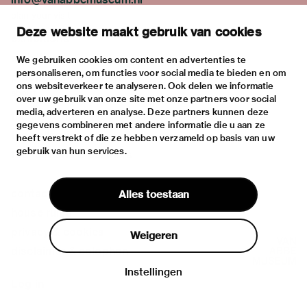
plan your visit
Deze website maakt gebruik van cookies
exhibitions
activities
We gebruiken cookies om content en advertenties te
personaliseren, om functies voor social media te bieden en om
practical information
ons websiteverkeer te analyseren. Ook delen we informatie
about
over uw gebruik van onze site met onze partners voor social
media, adverteren en analyse. Deze partners kunnen deze
the museum
gegevens combineren met andere informatie die u aan ze
the collection
heeft verstrekt of die ze hebben verzameld op basis van uw
gebruik van hun services.
foundations & partners
contact
Alles toestaan
house rules
privacy & cookies
Weigeren
disclaimer & colophon
Instellingen
Log in