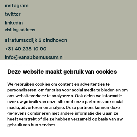
instagram
twitter
linkedin
visiting address
stratumsedijk 2 eindhoven
+31 40 238 10 00
info@vanabbemuseum.nl
plan your visit
Deze website maakt gebruik van cookies
exhibitions
activities
We gebruiken cookies om content en advertenties te
personaliseren, om functies voor social media te bieden en om
practical information
ons websiteverkeer te analyseren. Ook delen we informatie
about
over uw gebruik van onze site met onze partners voor social
media, adverteren en analyse. Deze partners kunnen deze
the museum
gegevens combineren met andere informatie die u aan ze
the collection
heeft verstrekt of die ze hebben verzameld op basis van uw
gebruik van hun services.
foundations & partners