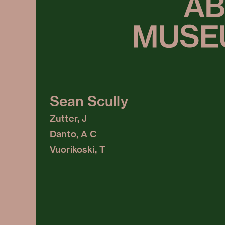
Sean Scully
Zutter, J
Danto, A C
Vuorikoski, T