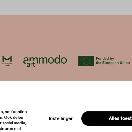
ur visit
about
itions
the museum
contact
ties
the collection
house rules
n, om functies
ical information
foundations & partners
privacy & cookies
en. Ook delen
Instellingen
Alles toes
disclaimer & colop
 social media,
bineren met