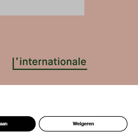
taan
Weigeren
hon