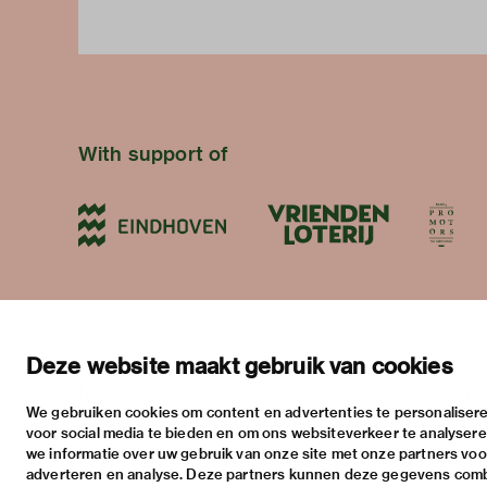
With support of
stay informed
visiting address
plan yo
newsletter
stratumsedijk 2 eindhoven
exhib
Deze website maakt gebruik van cookies
facebook
+31 40 238 10 00
activi
We gebruiken cookies om content en advertenties te personalisere
instagram
info@vanabbemuseum.nl
pract
voor social media te bieden en om ons websiteverkeer te analyser
twitter
we informatie over uw gebruik van onze site met onze partners voor
adverteren en analyse. Deze partners kunnen deze gegevens com
linkedin