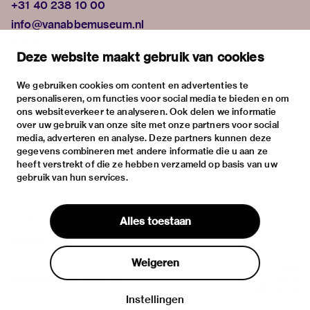
+31 40 238 10 00
info@vanabbemuseum.nl
plan your visit
Deze website maakt gebruik van cookies
exhibitions
activities
We gebruiken cookies om content en advertenties te
personaliseren, om functies voor social media te bieden en om
practical information
ons websiteverkeer te analyseren. Ook delen we informatie
about
over uw gebruik van onze site met onze partners voor social
media, adverteren en analyse. Deze partners kunnen deze
the museum
gegevens combineren met andere informatie die u aan ze
the collection
heeft verstrekt of die ze hebben verzameld op basis van uw
gebruik van hun services.
foundations & partners
contact
Alles toestaan
house rules
privacy & cookies
Weigeren
disclaimer & colophon
Instellingen