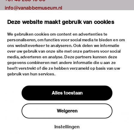
info@vanabbemuseum.nl
plan your visit
Deze website maakt gebruik van cookies
exhibitions
activities
We gebruiken cookies om content en advertenties te
personaliseren, om functies voor social media te bieden en om
practical information
ons websiteverkeer te analyseren. Ook delen we informatie
about
over uw gebruik van onze site met onze partners voor social
media, adverteren en analyse. Deze partners kunnen deze
the museum
gegevens combineren met andere informatie die u aan ze
the collection
heeft verstrekt of die ze hebben verzameld op basis van uw
gebruik van hun services.
foundations & partners
contact
Alles toestaan
house rules
privacy & cookies
Weigeren
disclaimer & colophon
Instellingen
Log in