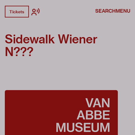
SEARCH
MENU
Tickets
Sidewalk Wiener
N???