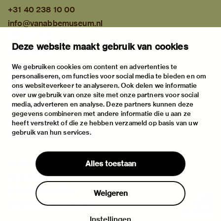
+31 40 238 10 00
info@vanabbemuseum.nl
plan your visit
Deze website maakt gebruik van cookies
exhibitions
activities
We gebruiken cookies om content en advertenties te
personaliseren, om functies voor social media te bieden en om
practical information
ons websiteverkeer te analyseren. Ook delen we informatie
about
over uw gebruik van onze site met onze partners voor social
media, adverteren en analyse. Deze partners kunnen deze
the museum
gegevens combineren met andere informatie die u aan ze
the collection
heeft verstrekt of die ze hebben verzameld op basis van uw
gebruik van hun services.
foundations & partners
contact
Alles toestaan
house rules
privacy & cookies
Weigeren
disclaimer & colophon
Instellingen