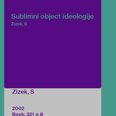
Sublimni object ideologije
Zizek, S
Zizek, S
2002
Boek; 321 p ill