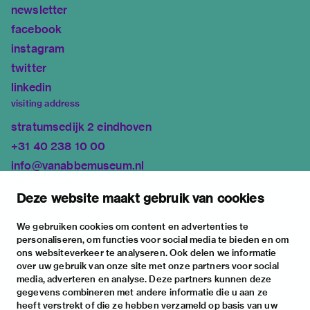
newsletter
facebook
instagram
twitter
linkedin
visiting address
stratumsedijk 2 eindhoven
+31 40 238 10 00
info@vanabbemuseum.nl
plan your visit
Deze website maakt gebruik van cookies
exhibitions
activities
We gebruiken cookies om content en advertenties te
personaliseren, om functies voor social media te bieden en om
practical information
ons websiteverkeer te analyseren. Ook delen we informatie
about
over uw gebruik van onze site met onze partners voor social
media, adverteren en analyse. Deze partners kunnen deze
the museum
gegevens combineren met andere informatie die u aan ze
the collection
heeft verstrekt of die ze hebben verzameld op basis van uw