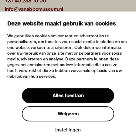
+31 40 238 10 00
info@vanabbemuseum.nl
plan your visit
Deze website maakt gebruik van cookies
exhibitions
activities
We gebruiken cookies om content en advertenties te
personaliseren, om functies voor social media te bieden en om
practical information
ons websiteverkeer te analyseren. Ook delen we informatie
about
over uw gebruik van onze site met onze partners voor social
media, adverteren en analyse. Deze partners kunnen deze
the museum
gegevens combineren met andere informatie die u aan ze
the collection
heeft verstrekt of die ze hebben verzameld op basis van uw
gebruik van hun services.
foundations & partners
contact
Alles toestaan
house rules
privacy & cookies
Weigeren
disclaimer & colophon
Instellingen
Log in