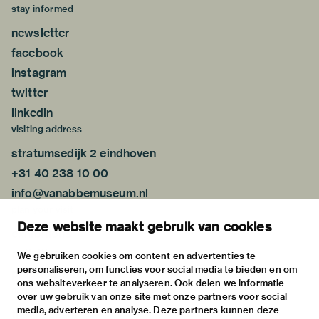
stay informed
newsletter
facebook
instagram
twitter
linkedin
visiting address
stratumsedijk 2 eindhoven
+31 40 238 10 00
info@vanabbemuseum.nl
plan your visit
Deze website maakt gebruik van cookies
exhibitions
activities
We gebruiken cookies om content en advertenties te
personaliseren, om functies voor social media te bieden en om
practical information
ons websiteverkeer te analyseren. Ook delen we informatie
about
over uw gebruik van onze site met onze partners voor social
media, adverteren en analyse. Deze partners kunnen deze
the museum