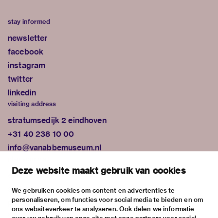
stay informed
newsletter
facebook
instagram
twitter
linkedin
visiting address
stratumsedijk 2 eindhoven
+31 40 238 10 00
info@vanabbemuseum.nl
plan your visit
Deze website maakt gebruik van cookies
exhibitions
activities
We gebruiken cookies om content en advertenties te
personaliseren, om functies voor social media te bieden en om
practical information
ons websiteverkeer te analyseren. Ook delen we informatie
about