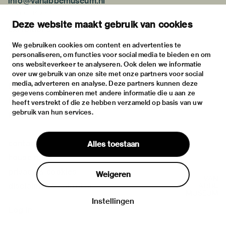
info@vanabbemuseum.nl
plan your visit
Deze website maakt gebruik van cookies
exhibitions
activities
We gebruiken cookies om content en advertenties te
personaliseren, om functies voor social media te bieden en om
practical information
ons websiteverkeer te analyseren. Ook delen we informatie
about
over uw gebruik van onze site met onze partners voor social
media, adverteren en analyse. Deze partners kunnen deze
the museum
gegevens combineren met andere informatie die u aan ze
the collection
heeft verstrekt of die ze hebben verzameld op basis van uw
gebruik van hun services.
foundations & partners
contact
Alles toestaan
house rules
privacy & cookies
Weigeren
disclaimer & colophon
Instellingen
Log in