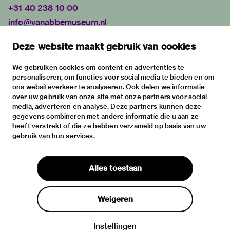
+31 40 238 10 00
info@vanabbemuseum.nl
plan your visit
Deze website maakt gebruik van cookies
exhibitions
activities
We gebruiken cookies om content en advertenties te
personaliseren, om functies voor social media te bieden en om
practical information
ons websiteverkeer te analyseren. Ook delen we informatie
about
over uw gebruik van onze site met onze partners voor social
media, adverteren en analyse. Deze partners kunnen deze
the museum
gegevens combineren met andere informatie die u aan ze
the collection
heeft verstrekt of die ze hebben verzameld op basis van uw
gebruik van hun services.
foundations & partners
contact
Alles toestaan
house rules
privacy & cookies
Weigeren
disclaimer & colophon
Instellingen