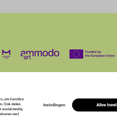
ur visit
about
itions
the museum
contact
ties
the collection
house rules
n, om functies
ical information
foundations & partners
privacy & cookies
en. Ook delen
Instellingen
Alles toes
disclaimer & colop
 social media,
bineren met