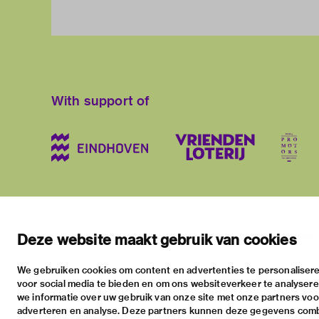
With support of
stay informed
visiting address
plan yo
newsletter
stratumsedijk 2 eindhoven
exhib
Deze website maakt gebruik van cookies
facebook
+31 40 238 10 00
activi
We gebruiken cookies om content en advertenties te personalisere
instagram
info@vanabbemuseum.nl
pract
voor social media te bieden en om ons websiteverkeer te analyser
twitter
we informatie over uw gebruik van onze site met onze partners voor
adverteren en analyse. Deze partners kunnen deze gegevens com
linkedin