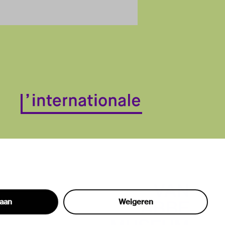
taan
Weigeren
hon