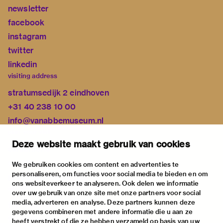
newsletter
facebook
instagram
twitter
linkedin
visiting address
stratumsedijk 2 eindhoven
+31 40 238 10 00
info@vanabbemuseum.nl
plan your visit
Deze website maakt gebruik van cookies
exhibitions
activities
We gebruiken cookies om content en advertenties te
personaliseren, om functies voor social media te bieden en om
practical information
ons websiteverkeer te analyseren. Ook delen we informatie
about
over uw gebruik van onze site met onze partners voor social
media, adverteren en analyse. Deze partners kunnen deze
the museum
gegevens combineren met andere informatie die u aan ze
the collection
heeft verstrekt of die ze hebben verzameld op basis van uw