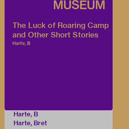
The Luck of Roaring Camp
and Other Short Stories
Harte, B
Harte, B
Harte, Bret