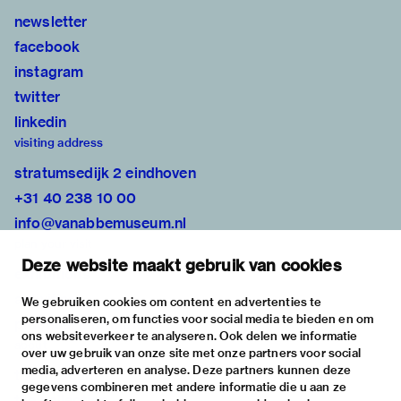
newsletter
facebook
instagram
twitter
linkedin
visiting address
stratumsedijk 2 eindhoven
+31 40 238 10 00
info@vanabbemuseum.nl
plan your visit
Deze website maakt gebruik van cookies
exhibitions
activities
We gebruiken cookies om content en advertenties te
personaliseren, om functies voor social media te bieden en om
practical information
ons websiteverkeer te analyseren. Ook delen we informatie
about
over uw gebruik van onze site met onze partners voor social
media, adverteren en analyse. Deze partners kunnen deze
the museum
gegevens combineren met andere informatie die u aan ze
the collection