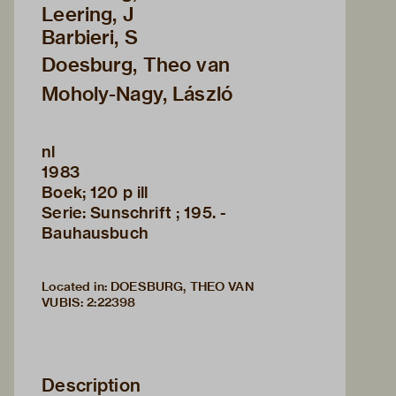
Leering, J
Barbieri, S
Doesburg, Theo van
Moholy-Nagy, László
nl
1983
Boek; 120 p ill
Serie: Sunschrift ; 195. -
Bauhausbuch
Located in: DOESBURG, THEO VAN
VUBIS
:
2:22398
Description