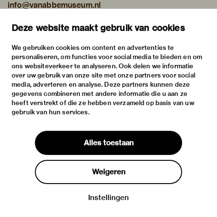
info@vanabbemuseum.nl
plan your visit
Deze website maakt gebruik van cookies
exhibitions
activities
We gebruiken cookies om content en advertenties te
personaliseren, om functies voor social media te bieden en om
practical information
ons websiteverkeer te analyseren. Ook delen we informatie
about
over uw gebruik van onze site met onze partners voor social
media, adverteren en analyse. Deze partners kunnen deze
the museum
gegevens combineren met andere informatie die u aan ze
the collection
heeft verstrekt of die ze hebben verzameld op basis van uw
gebruik van hun services.
foundations & partners
contact
Alles toestaan
house rules
privacy & cookies
Weigeren
disclaimer & colophon
Instellingen
Log in