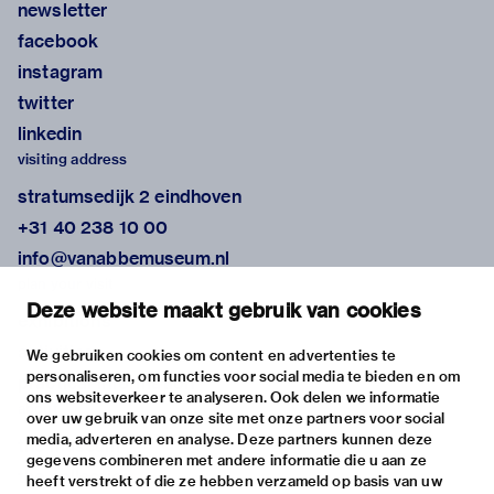
newsletter
facebook
instagram
twitter
linkedin
visiting address
stratumsedijk 2 eindhoven
+31 40 238 10 00
info@vanabbemuseum.nl
plan your visit
Deze website maakt gebruik van cookies
exhibitions
activities
We gebruiken cookies om content en advertenties te
personaliseren, om functies voor social media te bieden en om
practical information
ons websiteverkeer te analyseren. Ook delen we informatie
about
over uw gebruik van onze site met onze partners voor social
media, adverteren en analyse. Deze partners kunnen deze
the museum
gegevens combineren met andere informatie die u aan ze
the collection
heeft verstrekt of die ze hebben verzameld op basis van uw