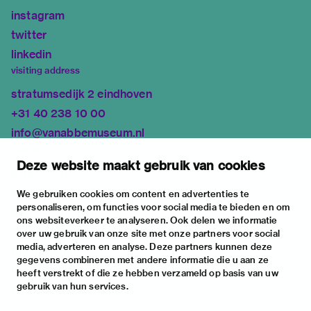
instagram
twitter
linkedin
visiting address
stratumsedijk 2 eindhoven
+31 40 238 10 00
info@vanabbemuseum.nl
plan your visit
Deze website maakt gebruik van cookies
exhibitions
activities
We gebruiken cookies om content en advertenties te
personaliseren, om functies voor social media te bieden en om
practical information
ons websiteverkeer te analyseren. Ook delen we informatie
about
over uw gebruik van onze site met onze partners voor social
media, adverteren en analyse. Deze partners kunnen deze
the museum
gegevens combineren met andere informatie die u aan ze
the collection
heeft verstrekt of die ze hebben verzameld op basis van uw
gebruik van hun services.
foundations & partners