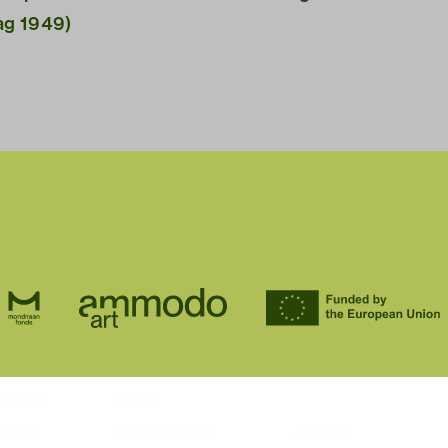
ag 1949)
ur visit
about
itions
the museum
contact