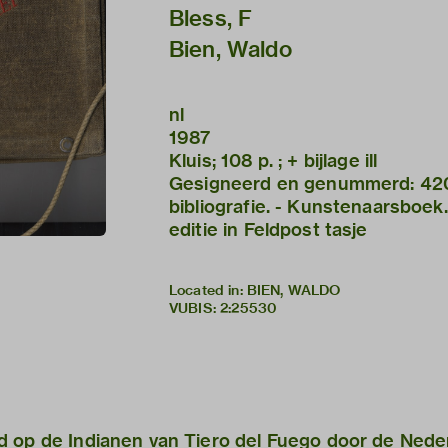
Bless, F
Bien, Waldo
nl
1987
Kluis; 108 p. ; + bijlage ill
Gesigneerd en genummerd: 420/
bibliografie. - Kunstenaarsboek
editie in Feldpost tasje
Located in: BIEN, WALDO
VUBIS
:
2:25530
d op de Indianen van Tiero del Fuego door de Nede