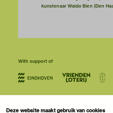
kunstenaar Waldo Bien (Den Ha
With support of
stay informed
visiting address
plan yo
newsletter
stratumsedijk 2 eindhoven
exhib
Deze website maakt gebruik van cookies